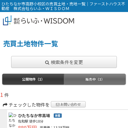
ひたちなか市高野小校区の売買土地・売地一覧｜ファーストハウス不
動産 株式会社らいふ・ＷＩＳＤＯＭ
売買土地物件一覧
検索条件を変更
公開物件（1）
販売中（1）
1
件
チェックした物件を
お問い合わせ
ひたちなか市高場
新着
佐和駅
徒歩18分
880万円
坪単価：13.59万円