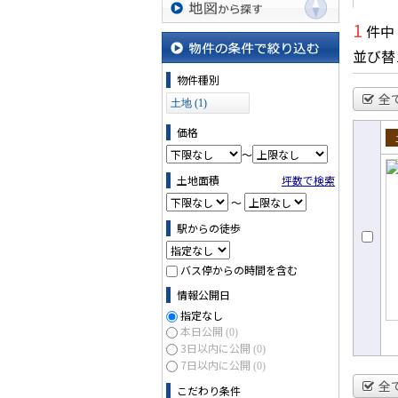
1
件中
地図から探す
並び替
物件の条件で絞り込む
物件種別
全
土地 (1)
価格
売
～
土地面積
坪数で検索
～
駅からの徒歩
バス停からの時間を含む
情報公開日
指定なし
本日公開
(0)
3日以内に公開
(0)
7日以内に公開
(0)
全
こだわり条件