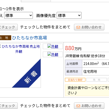
 1～1件を表示
え
画像優先度
チェックした物件をまとめて
てチェック
お問い合わせ
ひたちなか市高場
土地
880
万円
JR常磐線 佐和駅
徒歩18分
2
214.00m
（64.
土地面積
住宅用地
最適用途
資金計画やローンなどご不
さい♪
チェックした物件をまとめて
てチェック
お問い合わせ