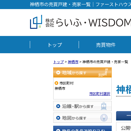
神栖市の売買戸建・売家一覧｜ファーストハウ
トップ
売買物件
トップ
>
神栖市
>
神栖市の売買戸建・売家一覧
地域から探す
市区町村
神
神栖市
市区町村選択
沿線・駅から探す
一覧で
地図から探す
公開