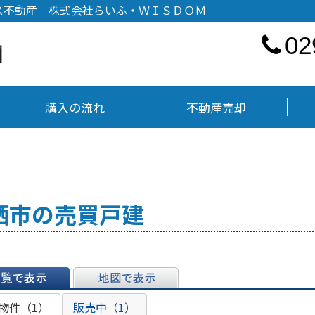
ス不動産 株式会社らいふ・ＷＩＳＤＯＭ
02
購入の流れ
不動産売却
栖市の売買戸建
表示
地図で表示
物件（1）
販売中（1）