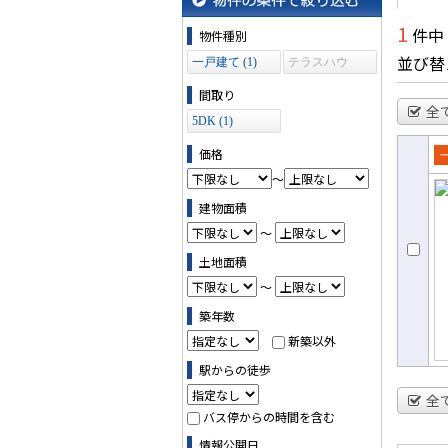
物件の条件で絞り込む
1
件中
物件種別
並び替
一戸建て (1)
テラスハウ
ス (0)
間取り
全
5DK (1)
価格
売
～
て
建物面積
～
土地面積
～
築年数
新築以外
駅からの徒歩
全
バス停からの時間を含む
情報公開日