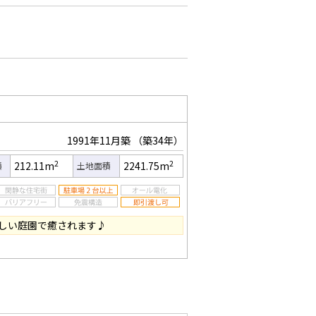
1991年11月築
（築34年）
2
2
212.11m
2241.75m
積
土地面積
しい庭園で癒されます♪