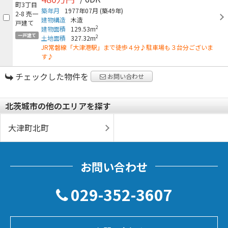
築年月
1977年07月
(築49年)
建物構造
木造
2
建物面積
129.53m
一戸建て
2
土地面積
327.32m
JR常磐線「大津港駅」まで徒歩４分♪駐車場も３台分ございま
す♪
チェックした物件を
お問い合わせ
北茨城市の他のエリアを探す
大津町北町
お問い合わせ
029-352-3607