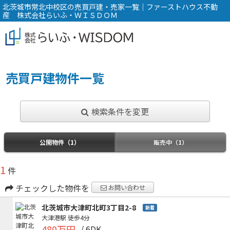
北茨城市常北中校区の売買戸建・売家一覧｜ファーストハウス不動
産 株式会社らいふ・ＷＩＳＤＯＭ
売買戸建物件一覧
検索条件を変更
公開物件（1）
販売中（1）
1
件
チェックした物件を
お問い合わせ
北茨城市大津町北町3丁目2-8
新着
大津港駅
徒歩4分
480万円
/ 6DK